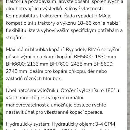
traktoru a požadavkům, abyste dosáhli spolehlivých a
dlouhotrvajících výsledků. Klíčové vlastnosti:
Kompatibilita s traktorem: Řada rypadel RIMA je
kompatibilní s traktory o výkonu 18–66 koní a nabízí
flexibilitu, která vyhoví vašim specifickým potřebám a
strojům.
Maximální hloubka kopání: Rypadely RIMA se pyšní
působivými hloubkami kopání: BH5600: 1830 mm
BH6600: 2133 mm BH7600: 2438 mm BH8600:
2745 mm Ideální pro kopání příkopů, děr nebo
základů různých hloubek.
Úhel natočení výložníku: Otočení výložníku o 180° u
všech modelů poskytuje maximální
manévrovatelnost a umožňuje obsluze rychle
nastavit úhel pro všestranné kopací operace.
Hydraulický systém: Hydraulický objem: 3-4 GPM