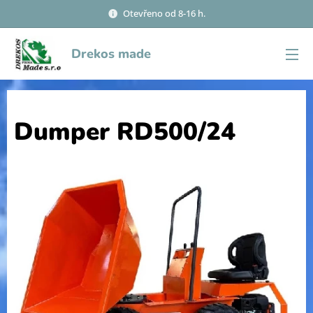
Otevřeno od 8-16 h.
Drekos made
Dumper RD500/24