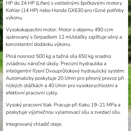
HP do 24 HP (Lifan) s volitelnými špičkovými motory
Kohler (14 HP) nebo Honda GX630 pro různé potřeby
výkonu.
Vysokokapacitní motor: Motor o objemu 490 ccm
spárovaný s čerpadlem 12 ml/otáčky zajišťuje silný a
konzistentní dodávku výkonu.
Plná nosnost 500 kg a tažná síla 650 kg snadno
zvládnou náročné úkoly. Precizní hydraulika a
inteligentní řízení Dvouprůtokový hydraulický systém:
Automaticky poskytuje 20 l/min pro přesný provoz při
nízkých otáčkách a 40 l/min pro vysokorychlostní a
efektivní pracovní cykly.
Vysoký pracovní tlak: Pracuje při tlaku 19–21 MPa a
poskytuje výjimečnou vylamovací sílu a zvedací sílu.
Integrovaný chladič oleje: