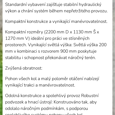
Standardní vybavení zajišťuje stabilní hydraulický
výkon a chrání systém během nepřetržitého provozu.
Kompaktní konstrukce a vynikající manévrovatelnost.
Kompaktní rozměry (2200 mm D x 1130 mm Š x
1270 mm V) ideální pro práci ve stísněných
prostorech. Vynikající světlá výška: Světlá výška 200
mm v kombinaci s rozvorem 900 mm poskytuje
stabilitu i schopnost překonávat náročný terén.
Zvýšená obratnost:
Pohon všech kol a malý poloměr otáčení nabízejí
vynikající trakci a manévrovatelnost.
Odolná konstrukce a spolehlivý provoz Robustní
podvozek a hnací ústrojí: Konstruováno tak, aby
odolalo náročným podmínkám, s podporou
spolehlivého systému pohonu všech kol.