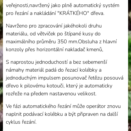
veřejnosti,navržený jako plně automatický systém
pro řezání a nakládání "KRÁTKÉHO" dřeva.
Navrženo pro zpracování jakéhokoli druhu
materiálu, od větviček po štípané kusy do
maximálního průměru 350 mm.Obsluha z hlavní
konzoly přes horizontální nakladač kmenů,
S naprostou jednoduchostí a bez sebemenší
námahy materiál padá do řezací kolébky a
jednoduchým impulsem posunovač řetězu posouvá
dřevo k pilovému kotouči, který je automaticky
rozřeže na předem nastavenou velikost.
Ve fázi automatického řezání může operátor znovu
naplnit podávací kolébku a být připraven na další
cyklus řezání.