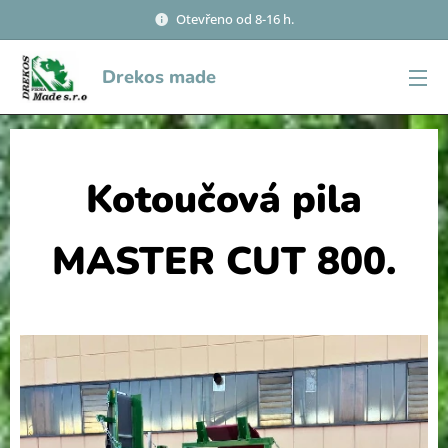
Otevřeno od 8-16 h.
Drekos made
Kotoučová pila
MASTER CUT 800.