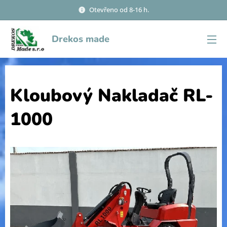
Otevřeno od 8-16 h.
Drekos made
Kloubový Nakladač RL-
1000