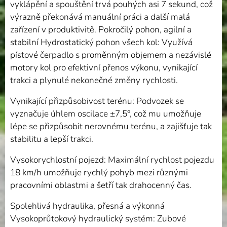
vyklápění a spouštění trvá pouhých asi 7 sekund, což
výrazně překonává manuální práci a další malá
zařízení v produktivitě. Pokročilý pohon, agilní a
stabilní Hydrostatický pohon všech kol: Využívá
pístové čerpadlo s proměnným objemem a nezávislé
motory kol pro efektivní přenos výkonu, vynikající
trakci a plynulé nekonečné změny rychlosti.
Vynikající přizpůsobivost terénu: Podvozek se
vyznačuje úhlem oscilace ±7,5°, což mu umožňuje
lépe se přizpůsobit nerovnému terénu, a zajišťuje tak
stabilitu a lepší trakci.
Vysokorychlostní pojezd: Maximální rychlost pojezdu
18 km/h umožňuje rychlý pohyb mezi různými
pracovními oblastmi a šetří tak drahocenný čas.
Spolehlivá hydraulika, přesná a výkonná
Vysokoprůtokový hydraulický systém: Zubové