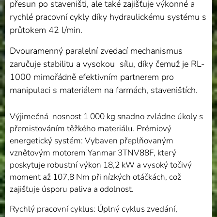
přesun po staveništi, ale také zajišťuje výkonné a
rychlé pracovní cykly díky hydraulickému systému s
průtokem 42 l/min.
Dvouramenný paralelní zvedací mechanismus
zaručuje stabilitu a vysokou sílu, díky čemuž je RL-
1000 mimořádně efektivním partnerem pro
manipulaci s materiálem na farmách, staveništích.
Výjimečná nosnost 1 000 kg snadno zvládne úkoly s
přemisťováním těžkého materiálu. Prémiový
energetický systém: Vybaven přeplňovaným
vznětovým motorem Yanmar 3TNV88F, který
poskytuje robustní výkon 18,2 kW a vysoký točivý
moment až 107,8 Nm při nízkých otáčkách, což
zajišťuje úsporu paliva a odolnost.
Rychlý pracovní cyklus: Úplný cyklus zvedání,