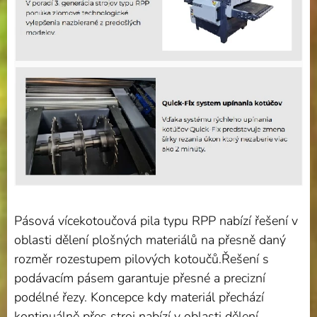
Pásová vícekotoučová pila typu RPP nabízí řešení v
oblasti dělení plošných materiálů na přesně daný
rozměr rozestupem pilových kotoučů.Řešení s
podávacím pásem garantuje přesné a precizní
podélné řezy. Koncepce kdy materiál přechází
kontinuálně přes stroj nabízí v oblasti dělení