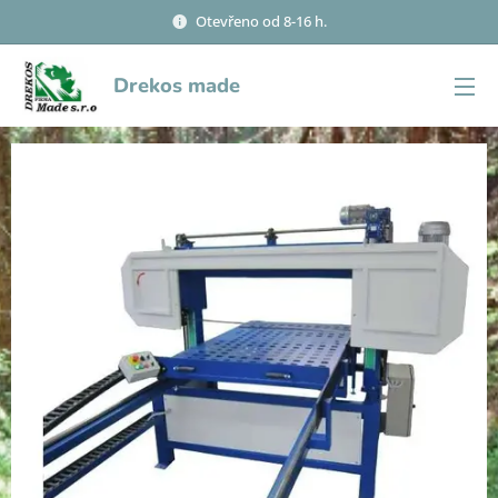
Otevřeno od 8-16 h.
Drekos made