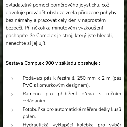
ovladatelný pomocí poměrového joysticku, což
dovoluje provádět obsluze zcela přirozené pohyby
bez námahy a pracovat celý den v naprostém
bezpečí. Při několika minutovém vyzkoušení
pochopíte, že Complex je stroj, který jste hledali,
nenechte si jej ujít!
Sestava Complex 900 v základu obsahuje :
Podávací pás k řezání š. 250 mm x 2 m (pás
PVC s komůrkovým designem).
Rameno pro přidržení dřeva s ručním
ovládáním.
Fotobuňka pro automatické měření délky kusů
polen.
Hydraulická vyklápěcí kolébka pro výběr