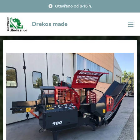
Otevřeno od 8-16 h.
Drekos made