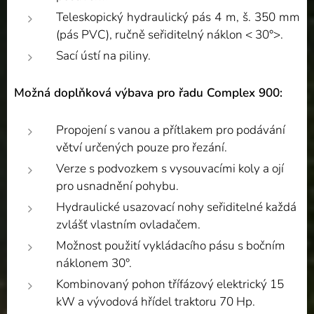
Teleskopický hydraulický pás 4 m, š. 350 mm
(pás PVC), ručně seřiditelný náklon < 30°>.
Sací ústí na piliny.
Možná doplňková výbava pro řadu Complex 900:
Propojení
s vanou a přítlakem pro podávání
větví určených pouze pro řezání.
Verze s podvozkem s vysouvacími koly a ojí
pro usnadnění pohybu.
Hydraulické usazovací nohy seřiditelné každá
zvlášť vlastním ovladačem.
Možnost použití vykládacího pásu s bočním
náklonem 30°.
Kombinovaný pohon třífázový elektrický 15
kW a vývodová hřídel traktoru 70 Hp.