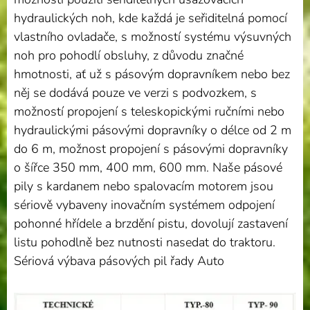
hydraulických noh, kde každá je seřiditelná pomocí
vlastního ovladače, s možností systému výsuvných
noh pro pohodlí obsluhy, z důvodu značné
hmotnosti, ať už s pásovým dopravníkem nebo bez
něj se dodává pouze ve verzi s podvozkem, s
možností propojení s teleskopickými ručními nebo
hydraulickými pásovými dopravníky o délce od 2 m
do 6 m, možnost propojení s pásovými dopravníky
o šířce 350 mm, 400 mm, 600 mm. Naše pásové
pily s kardanem nebo spalovacím motorem jsou
sériově vybaveny inovačním systémem odpojení
pohonné hřídele a brzdění pistu, dovolují zastavení
listu pohodlně bez nutnosti nasedat do traktoru.
Sériová výbava pásových pil řady Auto