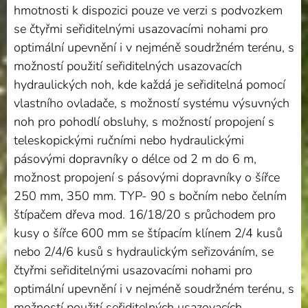
hmotnosti k dispozici pouze ve verzi s podvozkem
se čtyřmi seřiditelnými usazovacími nohami pro
optimální upevnění i v nejméně soudržném terénu, s
možností použití seřiditelných usazovacích
hydraulických noh, kde každá je seřiditelná pomocí
vlastního ovladače, s možností systému výsuvných
noh pro pohodlí obsluhy, s možností propojení s
teleskopickými ručními nebo hydraulickými
pásovými dopravníky o délce od 2 m do 6 m,
možnost propojení s pásovými dopravníky o šířce
250 mm, 350 mm. TYP- 90 s bočním nebo čelním
štípačem dřeva mod. 16/18/20 s průchodem pro
kusy o šířce 600 mm se štípacím klínem 2/4 kusů
nebo 2/4/6 kusů s hydraulickým seřizováním, se
čtyřmi seřiditelnými usazovacími nohami pro
optimální upevnění i v nejméně soudržném terénu, s
možností použití seřiditelných usazovacích