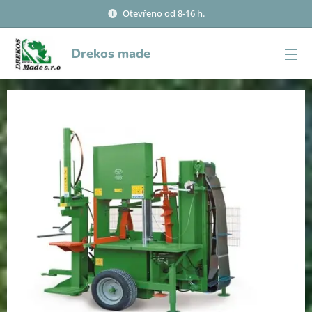
Otevřeno od 8-16 h.
Drekos made