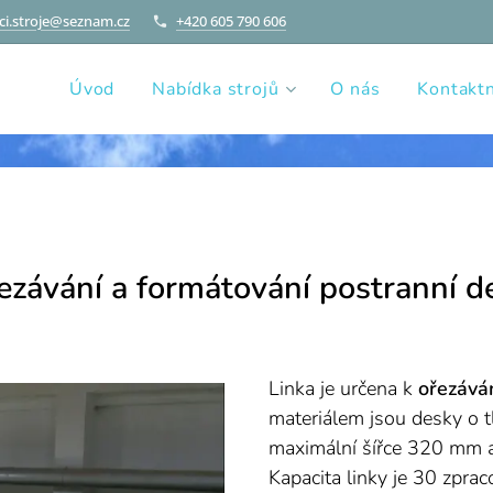
i.stroje@seznam.cz
+420 605 790 606
Úvod
Nabídka strojů
O nás
Kontaktn
řezávání a formátování postranní 
Linka je určena k
ořezává
materiálem jsou desky o
maximální šířce 320 mm a
Kapacita linky je 30 zpra