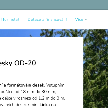
í formulář
Dotace a financování
Více
desky OD-20
ní a formátování desek
. Vstupním
 tloušťce od 18 mm do 30 mm,
 délce v rozmezí od 1,2 m do 3 m.
covaných desek / min.
Linka na