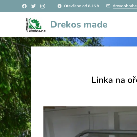
Otevřeno od 8-16 h.
drevoobrabec
Drekos made
Linka na o