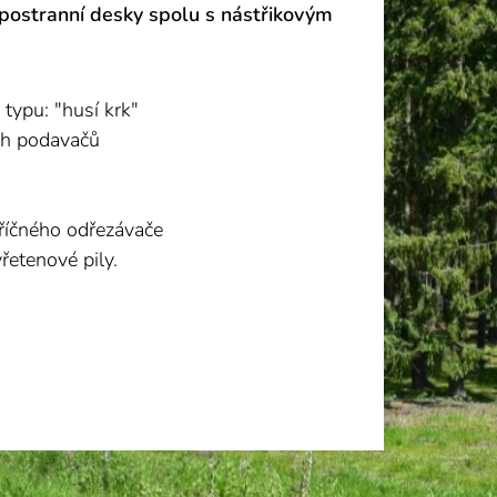
 postranní desky spolu s nástřikovým
typu: "husí krk"
ch podavačů
příčného odřezávače
vřetenové pily.