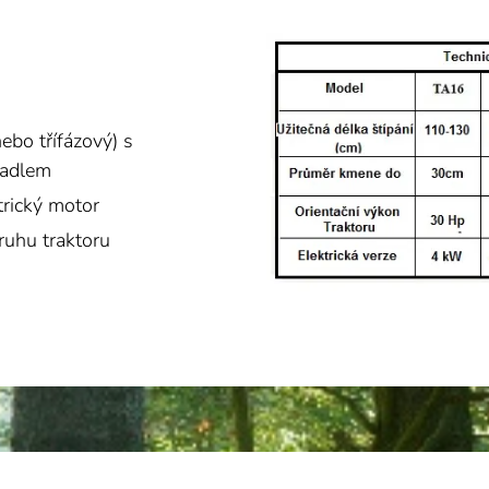
ebo třífázový) s
padlem
trický motor
ruhu traktoru