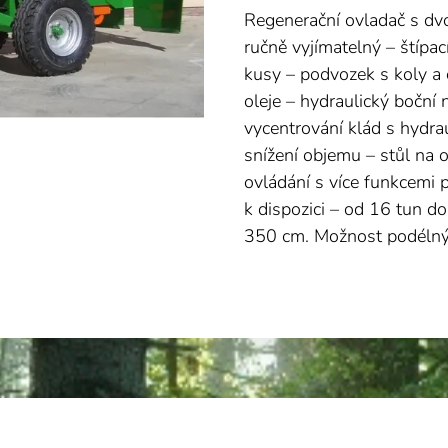
Regenerační ovladač s dvoj
ručně vyjímatelný – štípa
kusy – podvozek s koly a 
oleje – hydraulický boční 
vycentrování klád s hydra
snížení objemu – stůl na 
ovládání s více funkcemi p
k dispozici – od 16 tun d
350 cm. Možnost podélnýc