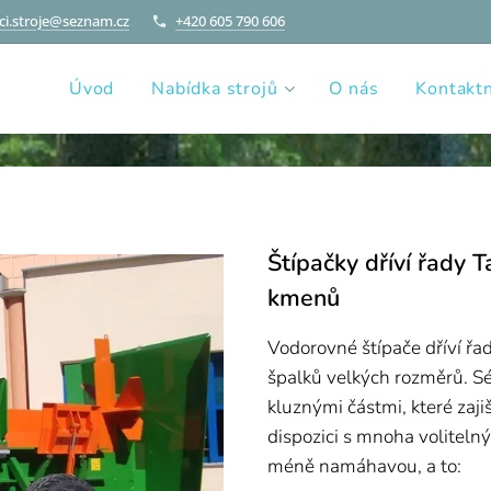
i.stroje@seznam.cz
+420 605 790 606
Úvod
Nabídka strojů
O nás
Kontaktn
Štípačky dříví řady
kmenů
Vodorovné štípače dříví řa
špalků velkých rozměrů. S
kluznými částmi, které zajiš
dispozici s mnoha volitelným
méně namáhavou, a to: