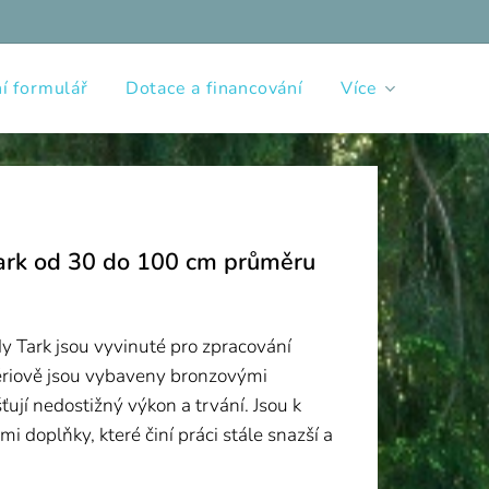
í formulář
Dotace a financování
Více
 Tark od 30 do 100 cm průměru
dy Tark jsou vyvinuté pro zpracování
ériově jsou vybaveny bronzovými
ťují nedostižný výkon a trvání. Jsou k
i doplňky, které činí práci stále snazší a