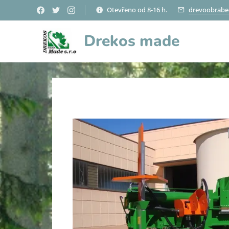
Otevřeno od 8-16 h.
drevoobrabec
Drekos made