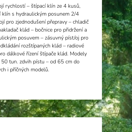
í rychlostí – štípací klín ze 4 kusů,
cí klín s hydraulickým posunem 2/4
ojí pro zjednodušení přepravy – chladič
nakladač klád – bočnice pro přidržení a
ulickým posuvem – zásuvný píst/oj pro
odkládání rozštípaných klád – radiové
ro dálkové řízení štípače klád. Modely
o 50 tun. zdvih pístu – od 65 cm do
h i příčných modelů.